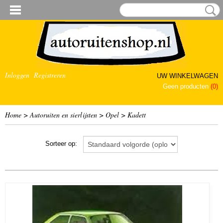
Inloggen
Registreren
UW WINKELWAGEN
Geen producten
(0)
Home
>
Autoruiten en sierlijsten
>
Opel
>
Kadett
Sorteer op: