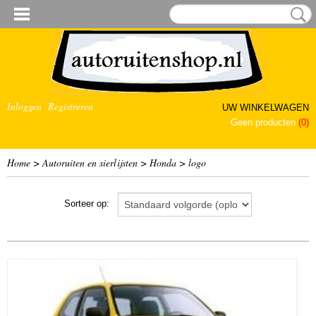
Inloggen
Registreren
UW WINKELWAGEN
Geen producten
(0)
Home
>
Autoruiten en sierlijsten
>
Honda
>
logo
Sorteer op: