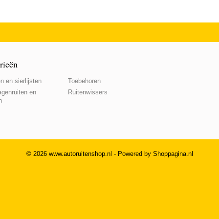
rieën
n en sierlijsten
Toebehoren
genruiten en
Ruitenwissers
n
© 2026 www.autoruitenshop.nl - Powered by Shoppagina.nl