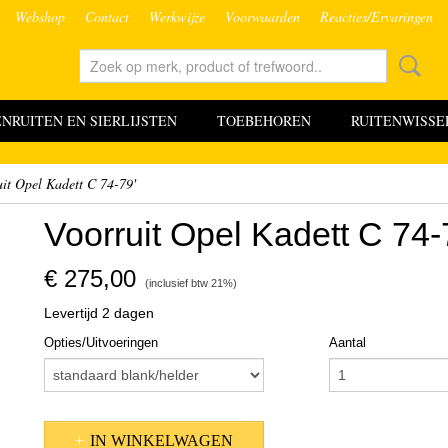
Webshop
Contact
Werkwijze
Voorwaarden
Reacties/Ervaringen
RUITEN EN SIERLIJSTEN
TOEBEHOREN
RUITENWISSE
it Opel Kadett C 74-79'
Voorruit Opel Kadett C 74-
€ 275,00
(inclusief btw 21%)
Levertijd 2 dagen
Opties/Uitvoeringen
Aantal
IN WINKELWAGEN