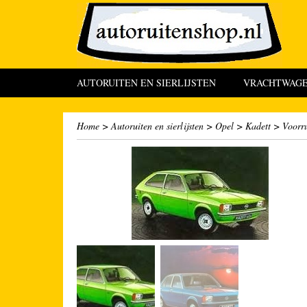
AUTORUITEN EN SIERLIJSTEN
VRACHTWAGEN
Home
>
Autoruiten en sierlijsten
>
Opel
>
Kadett
>
Voorru