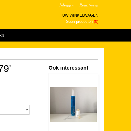
Inloggen
Registreren
UW WINKELWAGEN
Geen producten
(0)
RS
79'
Ook interessant