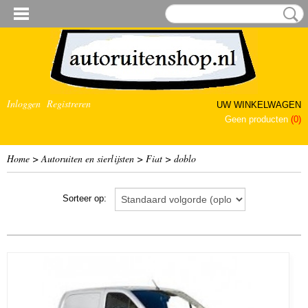
Inloggen
Registreren
UW WINKELWAGEN
Geen producten
(0)
Home
>
Autoruiten en sierlijsten
>
Fiat
>
doblo
Sorteer op: