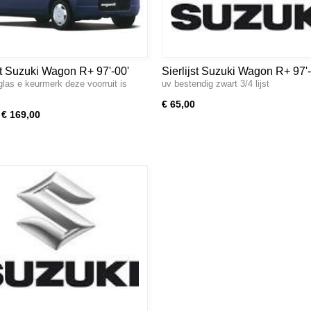
it Suzuki Wagon R+ 97'-00'
Sierlijst Suzuki Wagon R+ 97'-
glas e keurmerk deze voorruit is
uv bestendig zwart 3/4 lijst
€ 65,00
€ 169,00