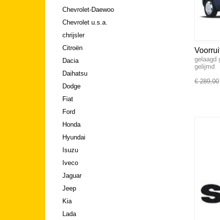
Chevrolet-Daewoo
Chevrolet u.s.a.
chrijsler
Citroën
Voorru
gelaagd 
Dacia
gelijmd
Daihatsu
€ 289,00
Dodge
Fiat
Ford
Honda
Hyundai
Isuzu
Iveco
Jaguar
Jeep
Kia
Lada