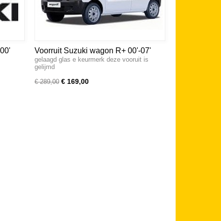
00'
Voorruit Suzuki wagon R+ 00'-07'
gelaagd glas e keurmerk deze vooruit is
gelijmd
€ 169,00
€ 289,00