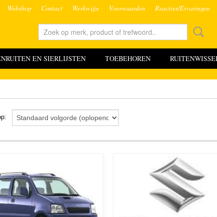
Webshop
Contact
Werkwijze
Voorwaarden
Reacties/Ervaringen
RUITEN EN SIERLIJSTEN
TOEBEHOREN
RUITENWISSE
 op: