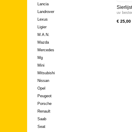
Lancia
Sierlij
Landrover
uv besten
Lexus
€ 25,00
Ligier
M.A.N.
Mazda
Mercedes
Mg
Mini
Mitsubishi
Nissan
Opel
Peugeot
Porsche
Renault
Saab
Seat