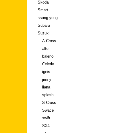
Skoda
Smart
ssang yong
Subaru
Suzuki
A-Cross
alto
baleno
Celerio
ignis
jimny
liana
splash
S-Cross
Swace
swift
SX4