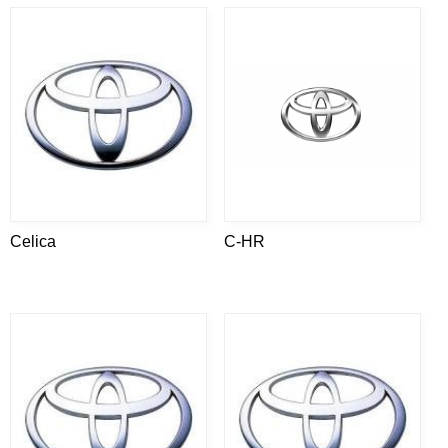
Celica
C-HR