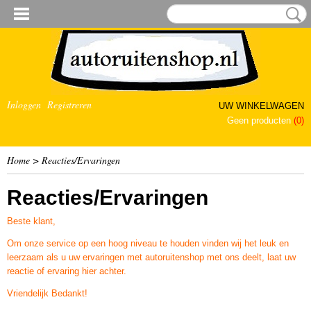
Inloggen
Registreren
UW WINKELWAGEN
Geen producten
(0)
Home
> Reacties/Ervaringen
Reacties/Ervaringen
Beste klant,
Om onze service op een hoog niveau te houden vinden wij het leuk en
leerzaam als u uw ervaringen met autoruitenshop met ons deelt, laat uw
reactie of ervaring hier achter.
Vriendelijk Bedankt!