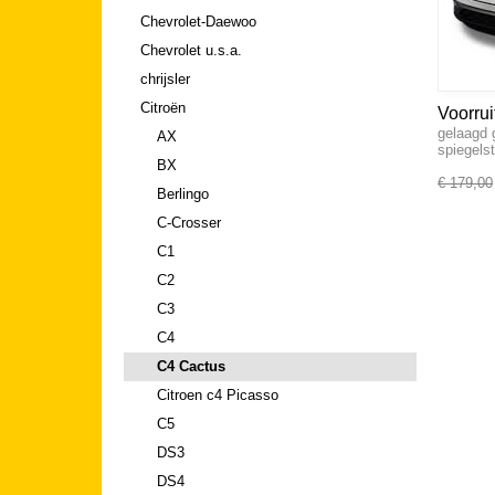
Chevrolet-Daewoo
Chevrolet u.s.a.
chrijsler
Citroën
Voorrui
gelaagd 
AX
spiegels
BX
€ 179,00
Berlingo
C-Crosser
C1
C2
C3
C4
C4 Cactus
Citroen c4 Picasso
C5
DS3
DS4