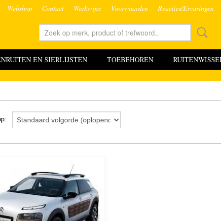
Webshop
Contact
Werkwijze
Voorwaarden
Reacties/Ervaringen
RUITEN EN SIERLIJSTEN
TOEBEHOREN
RUITENWISSE
 op: