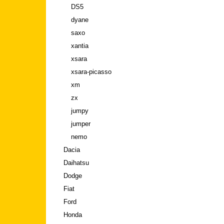
DS5
dyane
saxo
xantia
xsara
xsara-picasso
xm
zx
jumpy
jumper
nemo
Dacia
Daihatsu
Dodge
Fiat
Ford
Honda