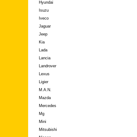
Hyundai
Isuzu
Iveco
Jaguar
Jeep
Kia
Lada
Lancia
Landrover
Lexus
Ligier
M.A.N.
Mazda
Mercedes
Mg
Mini
Mitsubishi