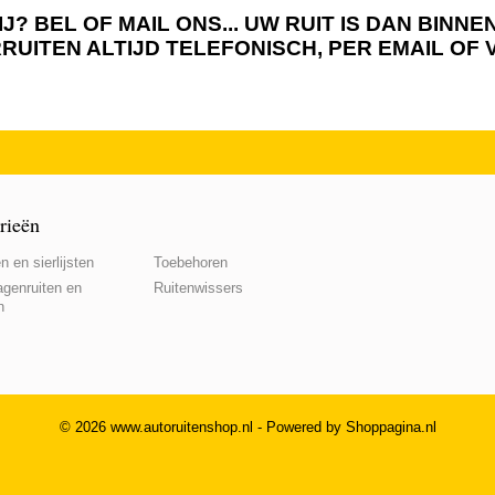
J? BEL OF MAIL ONS... UW RUIT IS DAN BIN
RRUITEN ALTIJD TELEFONISCH, PER EMAIL OF
rieën
n en sierlijsten
Toebehoren
genruiten en
Ruitenwissers
n
© 2026 www.autoruitenshop.nl - Powered by Shoppagina.nl