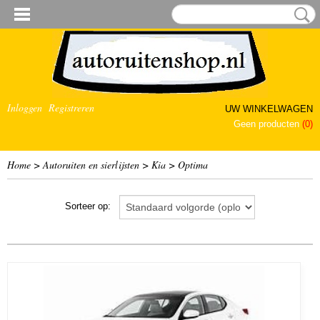
Inloggen
Registreren
UW WINKELWAGEN
Geen producten
(0)
Home
>
Autoruiten en sierlijsten
>
Kia
>
Optima
Sorteer op: