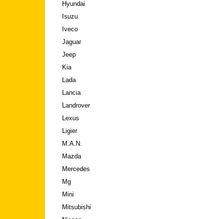
Hyundai
Isuzu
Iveco
Jaguar
Jeep
Kia
Lada
Lancia
Landrover
Lexus
Ligier
M.A.N.
Mazda
Mercedes
Mg
Mini
Mitsubishi