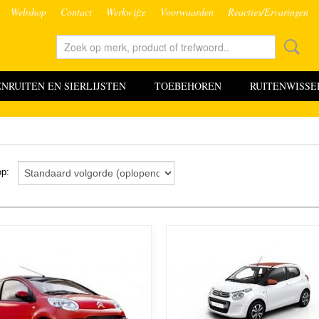
Webshop
Contact
Werkwijze
Voorwaarden
Reacties/Ervaringen
RUITEN EN SIERLIJSTEN
TOEBEHOREN
RUITENWISSE
 op: