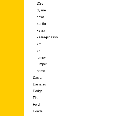
DS5
dyane
saxo
xantia
xsara
xsara-picasso
xm
zx
jumpy
jumper
nemo
Dacia
Daihatsu
Dodge
Fiat
Ford
Honda