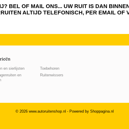
J? BEL OF MAIL ONS... UW RUIT IS DAN BIN
RRUITEN ALTIJD TELEFONISCH, PER EMAIL OF
rieën
n en sierlijsten
Toebehoren
genruiten en
Ruitenwissers
n
© 2026 www.autoruitenshop.nl - Powered by Shoppagina.nl