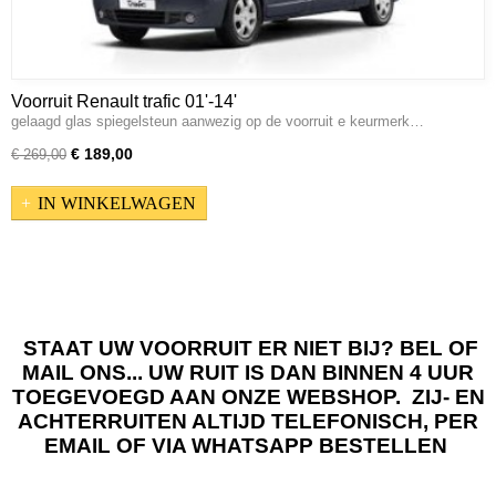
Voorruit Renault trafic 01'-14'
gelaagd glas spiegelsteun aanwezig op de voorruit e keurmerk…
€ 189,00
€ 269,00
IN WINKELWAGEN
STAAT UW VOORRUIT ER NIET BIJ? BEL OF
MAIL ONS... UW RUIT IS DAN BINNEN 4 UUR
TOEGEVOEGD AAN ONZE WEBSHOP. ZIJ- EN
ACHTERRUITEN ALTIJD TELEFONISCH, PER
EMAIL OF VIA WHATSAPP BESTELLEN