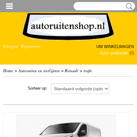
Inloggen
Registreren
UW WINKELWAGEN
Geen producten
(0)
Home
>
Autoruiten en sierlijsten
>
Renault
>
trafic
Sorteer op: