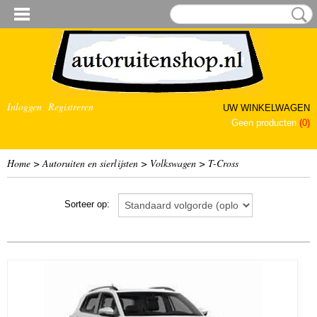
Inloggen
Registreren
UW WINKELWAGEN
Geen producten
(0)
Home
>
Autoruiten en sierlijsten
>
Volkswagen
>
T-Cross
Sorteer op: