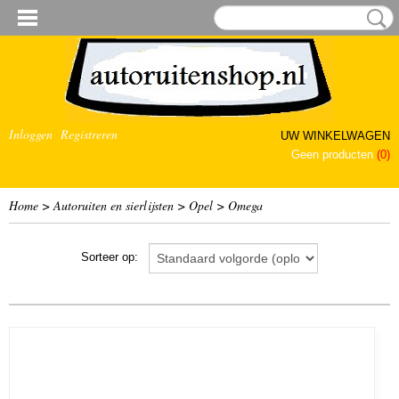
Inloggen
Registreren
UW WINKELWAGEN
Geen producten
(0)
Home
>
Autoruiten en sierlijsten
>
Opel
>
Omega
Sorteer op: