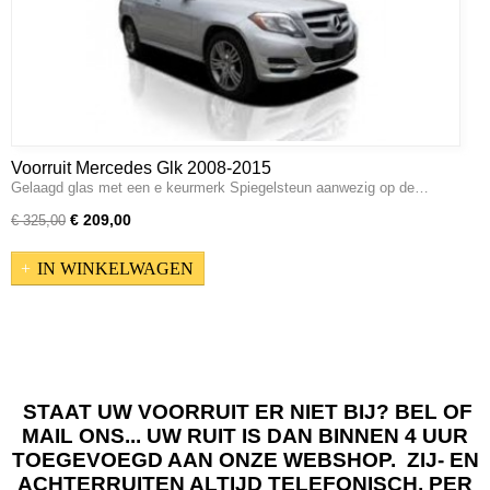
Voorruit Mercedes Glk 2008-2015
Gelaagd glas met een e keurmerk Spiegelsteun aanwezig op de…
€ 209,00
€ 325,00
IN WINKELWAGEN
STAAT UW VOORRUIT ER NIET BIJ? BEL OF
MAIL ONS... UW RUIT IS DAN BINNEN 4 UUR
TOEGEVOEGD AAN ONZE WEBSHOP. ZIJ- EN
ACHTERRUITEN ALTIJD TELEFONISCH, PER