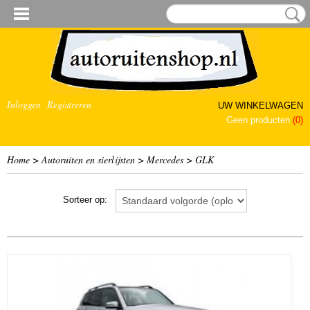
Inloggen
Registreren
UW WINKELWAGEN
Geen producten
(0)
Home
>
Autoruiten en sierlijsten
>
Mercedes
>
GLK
Sorteer op: