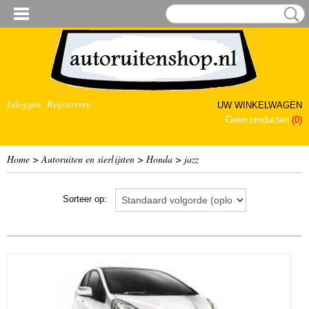
Inloggen
Registreren
UW WINKELWAGEN
Geen producten
(0)
Home
>
Autoruiten en sierlijsten
>
Honda
>
jazz
Sorteer op: