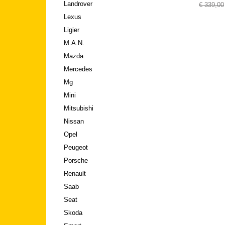
Landrover
€ 339,00
Lexus
Ligier
M.A.N.
Mazda
Mercedes
Mg
Mini
Mitsubishi
Nissan
Opel
Peugeot
Porsche
Renault
Saab
Seat
Skoda