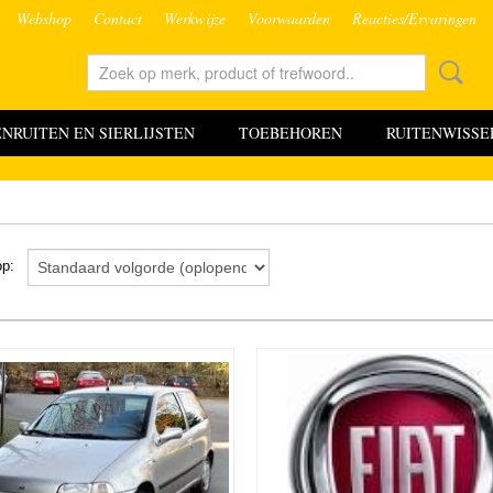
Webshop
Contact
Werkwijze
Voorwaarden
Reacties/Ervaringen
RUITEN EN SIERLIJSTEN
TOEBEHOREN
RUITENWISSE
 op: