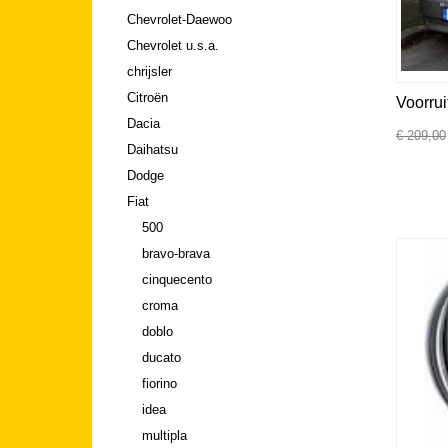
Chevrolet-Daewoo
Chevrolet u.s.a.
chrijsler
Citroën
Voorruit
Dacia
€ 209,00
Daihatsu
Dodge
Fiat
500
bravo-brava
cinquecento
croma
doblo
ducato
fiorino
idea
multipla