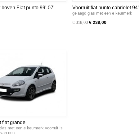
st boven Fiat punto 99'-07'
Voorruit fiat punto cabriolet 94'
gelaagd glas met een e keurmerk
€ 239,00
€ 319,00
t fiat grande
glas met een e keurmerk voorruit is
vo,3drs5drs hatchb.05'--
n van een…