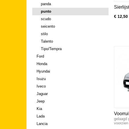
panda
Sierlij
punto
€ 12,50
scudo
seicento
stilo
Talento
Tipo/Tempra
Ford
Honda
Hyundai
Isuzu
Iveco
Jaguar
Jeep
Kia
Voorrui
Lada
gelaagd 
punto,e
voorzie
Lancia