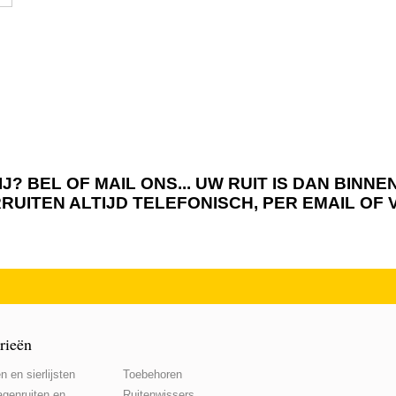
J? BEL OF MAIL ONS... UW RUIT IS DAN BIN
RRUITEN ALTIJD TELEFONISCH, PER EMAIL OF
rieën
n en sierlijsten
Toebehoren
genruiten en
Ruitenwissers