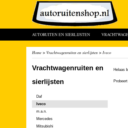
AUTORUITEN EN SIERLIJSTEN
VRACHTWAGEN
Home
>
Vrachtwagenruiten en sierlijsten
>
Iveco
Vrachtwagenruiten en
Helaas b
sierlijsten
Probeert
Daf
Iveco
m.a.n.
Mercedes
Mitsubishi