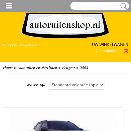
Inloggen
Registreren
UW WINKELWAGEN
Geen producten
(0)
Home
>
Autoruiten en sierlijsten
>
Peugeot
>
2008
Sorteer op: