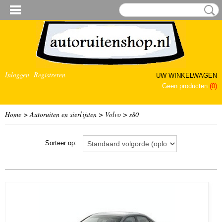
Inloggen
Registreren
UW WINKELWAGEN
Geen producten
(0)
Home
>
Autoruiten en sierlijsten
>
Volvo
>
s80
Sorteer op: