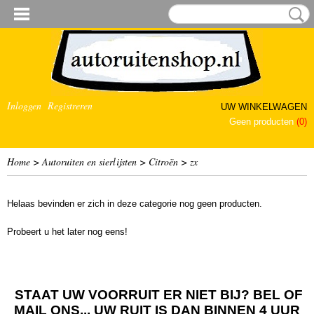
Inloggen
Registreren
UW WINKELWAGEN
Geen producten
(0)
Home
>
Autoruiten en sierlijsten
>
Citroën
>
zx
Helaas bevinden er zich in deze categorie nog geen producten.
Probeert u het later nog eens!
STAAT UW VOORRUIT ER NIET BIJ? BEL OF
MAIL ONS... UW RUIT IS DAN BINNEN 4 UUR