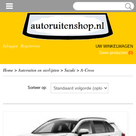
Inloggen
Registreren
UW WINKELWAGEN
Geen producten
(0)
Home
>
Autoruiten en sierlijsten
>
Suzuki
>
A-Cross
Sorteer op: