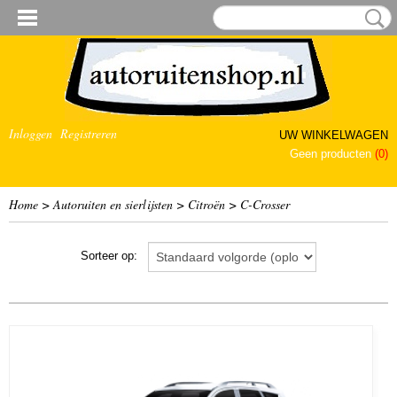
Inloggen
Registreren
UW WINKELWAGEN
Geen producten
(0)
Home
>
Autoruiten en sierlijsten
>
Citroën
>
C-Crosser
Sorteer op: