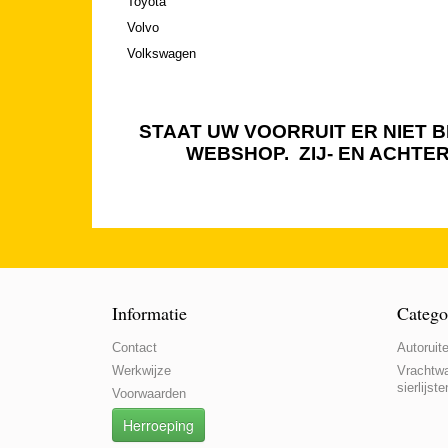
Toyota
Volvo
Volkswagen
STAAT UW VOORRUIT ER NIET BI
WEBSHOP. ZIJ- EN ACHTE
Informatie
Catego
Contact
Autoruite
Werkwijze
Vrachtwa
sierlijste
Voorwaarden
Herroeping