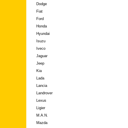
Dodge
Fiat
Ford
Honda
Hyundai
Isuzu
Iveco
Jaguar
Jeep
Kia
Lada
Lancia
Landrover
Lexus
Ligier
M.A.N.
Mazda