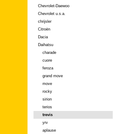
Chevrolet-Daewoo
Chevrolet u.s.a.
chrijsler
Citroën
Dacia
Daihatsu
charade
cuore
feroza
grand move
move
rocky
sirion
terios
trevis
yrv
aplause