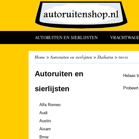
AUTORUITEN EN SIERLIJSTEN
VRACHTWAGEN
Home
>
Autoruiten en sierlijsten
>
Daihatsu
>
trevis
Autoruiten en
Helaas b
sierlijsten
Probeert
Alfa Romeo
Audi
Austin
Aixam
Bmw