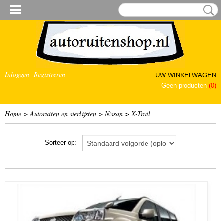
Inloggen
Registreren
UW WINKELWAGEN
Geen producten
(0)
Home
>
Autoruiten en sierlijsten
>
Nissan
>
X-Trail
Sorteer op: