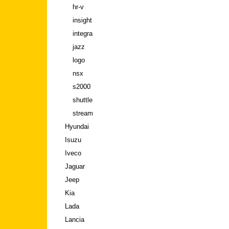
hr-v
insight
integra
jazz
logo
nsx
s2000
shuttle
stream
Hyundai
Isuzu
Iveco
Jaguar
Jeep
Kia
Lada
Lancia