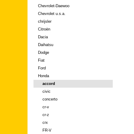
Chevrolet-Daewoo
Chevrolet u.s.a.
chrijsler
Citroën
Dacia
Daihatsu
Dodge
Fiat
Ford
Honda
accord
civic
concerto
cr-v
cr-z
crx
FR-V