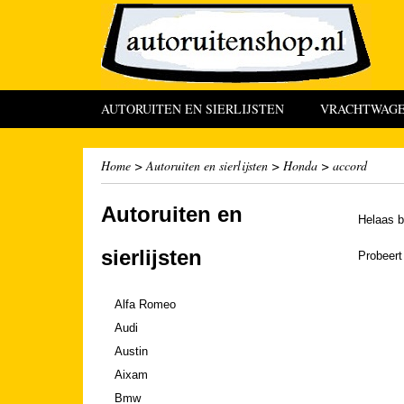
AUTORUITEN EN SIERLIJSTEN
VRACHTWAGEN
Home
>
Autoruiten en sierlijsten
>
Honda
>
accord
Autoruiten en
Helaas b
sierlijsten
Probeert
Alfa Romeo
Audi
Austin
Aixam
Bmw