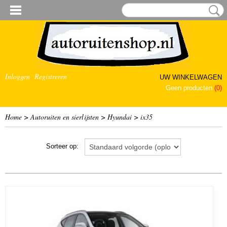
Inloggen
Registreren
UW WINKELWAGEN
Geen producten
(0)
Home
>
Autoruiten en sierlijsten
>
Hyundai
>
ix35
Sorteer op: