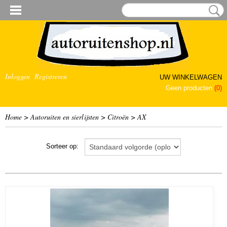
Inloggen
Registreren
UW WINKELWAGEN
Geen producten
(0)
Home
>
Autoruiten en sierlijsten
>
Citroën
>
AX
Sorteer op: