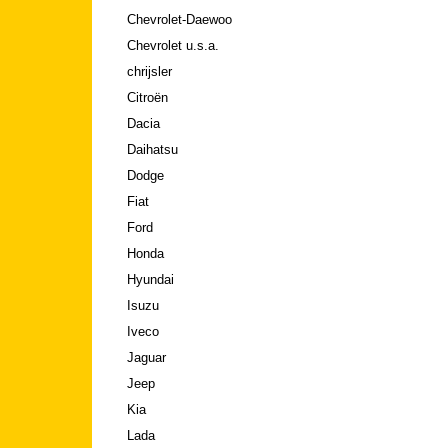
Chevrolet-Daewoo
Chevrolet u.s.a.
chrijsler
Citroën
Dacia
Daihatsu
Dodge
Fiat
Ford
Honda
Hyundai
Isuzu
Iveco
Jaguar
Jeep
Kia
Lada