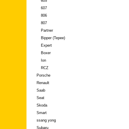
605
607
806
807
Partner
Bipper (Tepee)
Expert
Boxer
Ion
RCZ
Porsche
Renault
Saab
Seat
Skoda
Smart
ssang yong
Subaru