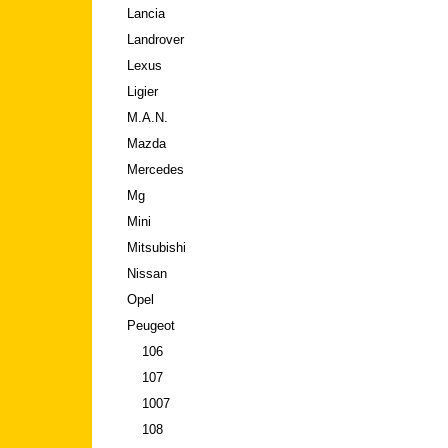
Lancia
Landrover
Lexus
Ligier
M.A.N.
Mazda
Mercedes
Mg
Mini
Mitsubishi
Nissan
Opel
Peugeot
106
107
1007
108