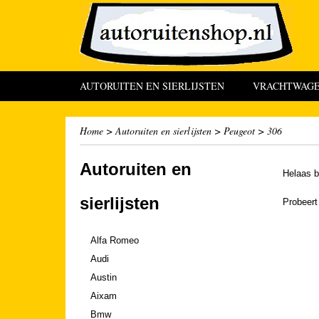
AUTORUITEN EN SIERLIJSTEN
VRACHTWAGEN
Home
>
Autoruiten en sierlijsten
>
Peugeot
>
306
Autoruiten en
Helaas b
sierlijsten
Probeert
Alfa Romeo
Audi
Austin
Aixam
Bmw