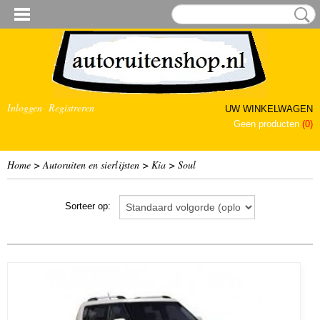
Inloggen
Registreren
UW WINKELWAGEN
Geen producten
(0)
Home
>
Autoruiten en sierlijsten
>
Kia
>
Soul
Sorteer op: