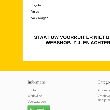
Toyota
Volvo
Volkswagen
STAAT UW VOORRUIT ER NIET BI
WEBSHOP. ZIJ- EN ACHTE
Informatie
Catego
Contact
Autoruite
Werkwijze
Vrachtwa
sierlijste
Voorwaarden
Herroeping