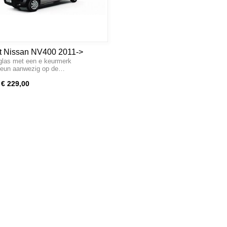
it Nissan NV400 2011->
glas met een e keurmerk
teun aanwezig op de…
€ 229,00