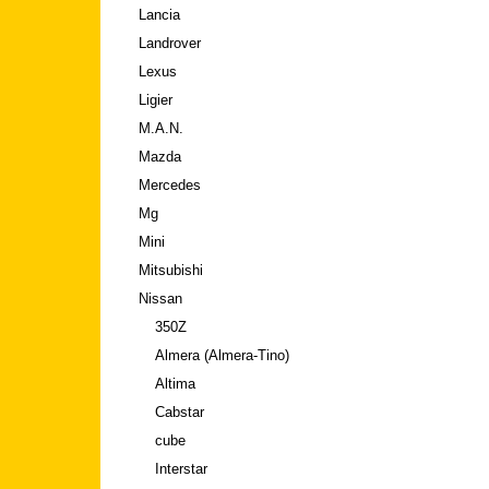
Lancia
Landrover
Lexus
Ligier
M.A.N.
Mazda
Mercedes
Mg
Mini
Mitsubishi
Nissan
350Z
Almera (Almera-Tino)
Altima
Cabstar
cube
Interstar