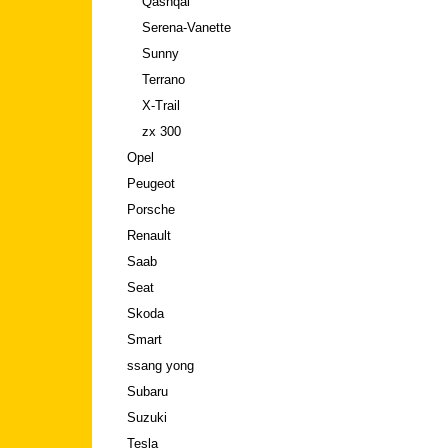
Qashqai
Serena-Vanette
Sunny
Terrano
X-Trail
zx 300
Opel
Peugeot
Porsche
Renault
Saab
Seat
Skoda
Smart
ssang yong
Subaru
Suzuki
Tesla