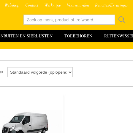
Webshop
Contact
Werkwijze
Voorwaarden
Reacties/Ervaringen
RUITEN EN SIERLIJSTEN
TOEBEHOREN
RUITENWISSE
 op: