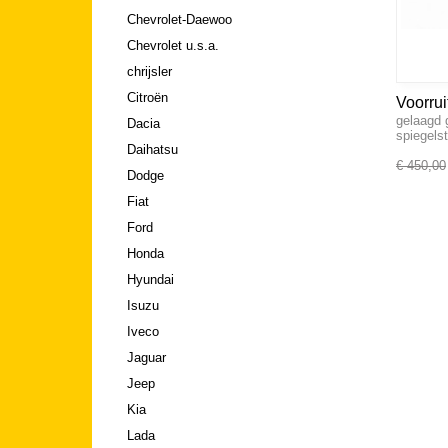
Chevrolet-Daewoo
Chevrolet u.s.a.
chrijsler
Citroën
Voorru
gelaagd 
Dacia
spiegels
Daihatsu
€ 450,00
Dodge
Fiat
Ford
Honda
Hyundai
Isuzu
Iveco
Jaguar
Jeep
Kia
Lada