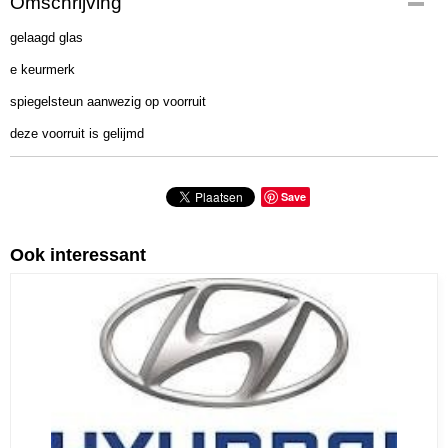
Omschrijving
235-526
gelaagd glas
Bruto gewicht
12,00 Kg
e keurmerk
spiegelsteun aanwezig op voorruit
deze voorruit is gelijmd
Save
Ook interessant