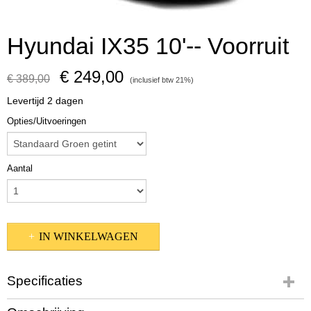
Hyundai IX35 10'-- Voorruit
€ 249,00
€ 389,00
(inclusief btw 21%)
Levertijd 2 dagen
Opties/Uitvoeringen
Aantal
IN WINKELWAGEN
Specificaties
Productcode