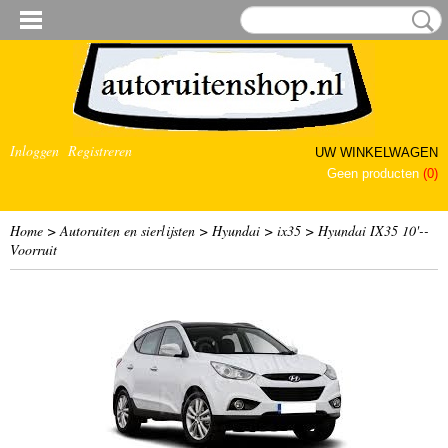
Inloggen
Registreren
UW WINKELWAGEN
Geen producten
(0)
Home
>
Autoruiten en sierlijsten
>
Hyundai
>
ix35
>
Hyundai IX35 10'--
Voorruit