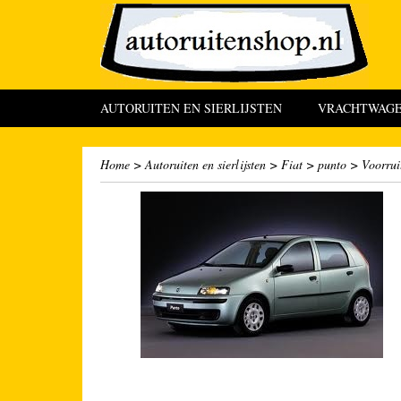
AUTORUITEN EN SIERLIJSTEN
VRACHTWAGEN
Home
>
Autoruiten en sierlijsten
>
Fiat
>
punto
>
Voorrui