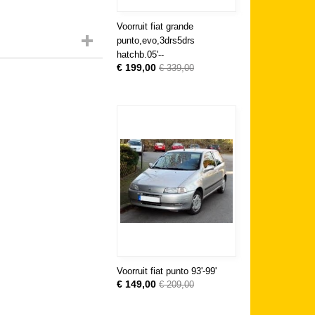
Voorruit fiat grande
punto,evo,3drs5drs
hatchb.05'--
€ 199,00
€ 339,00
Voorruit fiat punto 93'-99'
€ 149,00
€ 209,00