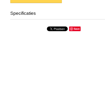
Specificaties
Productcode
147-258
Save