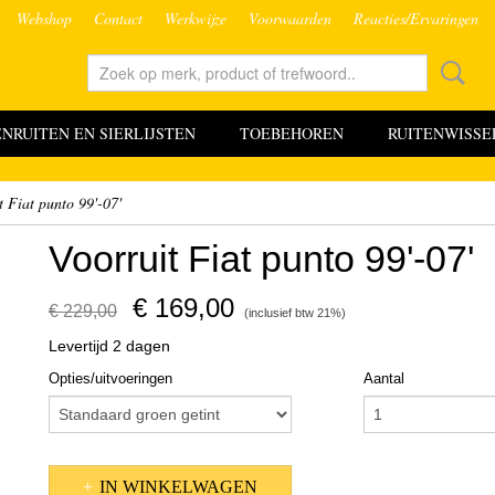
Webshop
Contact
Werkwijze
Voorwaarden
Reacties/Ervaringen
RUITEN EN SIERLIJSTEN
TOEBEHOREN
RUITENWISSE
t Fiat punto 99'-07'
Voorruit Fiat punto 99'-07'
€ 169,00
€ 229,00
(inclusief btw 21%)
Levertijd 2 dagen
Opties/uitvoeringen
Aantal
IN WINKELWAGEN