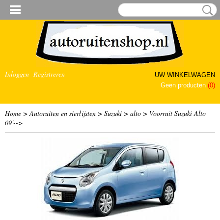
Inloggen
Registreren
UW WINKELWAGEN
Geen producten
(0)
Home
>
Autoruiten en sierlijsten
>
Suzuki
>
alto
>
Voorruit Suzuki Alto
09'-->