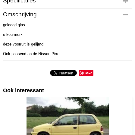
Specificaties
Productcode
Omschrijving
325-698
gelaagd glas
e keurmerk
deze voorruit is gelijmd
Ook passend op de Nissan Pixo
Save
Ook interessant