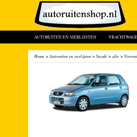
AUTORUITEN EN SIERLIJSTEN
VRACHTWAGEN
Home
>
Autoruiten en sierlijsten
>
Suzuki
>
alto
>
Voorrui