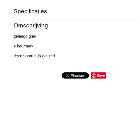
Specificaties
Productcode
323-697
Omschrijving
gelaagd glas
e keurmerk
deze voorruit is gelijmd
Save