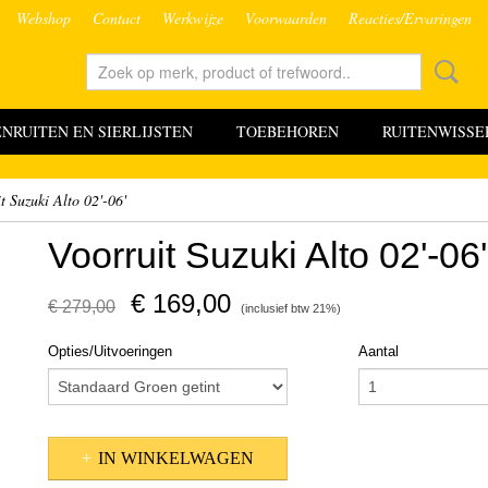
Webshop
Contact
Werkwijze
Voorwaarden
Reacties/Ervaringen
RUITEN EN SIERLIJSTEN
TOEBEHOREN
RUITENWISSE
t Suzuki Alto 02'-06'
Voorruit Suzuki Alto 02'-06'
€ 169,00
€ 279,00
(inclusief btw 21%)
Opties/Uitvoeringen
Aantal
IN WINKELWAGEN