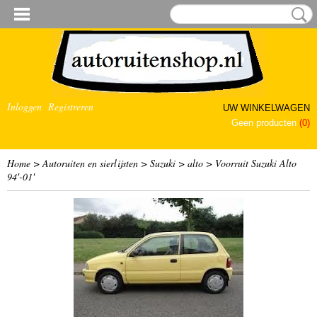
Inloggen
Registreren
UW WINKELWAGEN
Geen producten
(0)
Home
>
Autoruiten en sierlijsten
>
Suzuki
>
alto
>
Voorruit Suzuki Alto
94'-01'