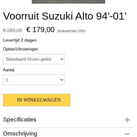
Voorruit Suzuki Alto 94'-01'
€ 179,00
€ 289,00
(inclusief btw 21%)
Levertijd 2 dagen
Opties/Uitvoeringen
Aantal
IN WINKELWAGEN
Specificaties
Productcode
Omschrijving
321-695