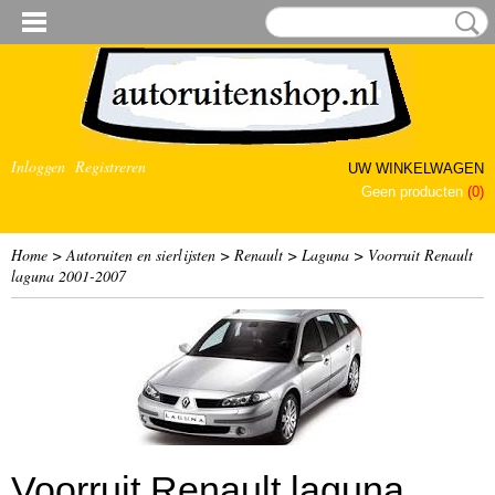
Inloggen
Registreren
UW WINKELWAGEN
Geen producten
(0)
Home
>
Autoruiten en sierlijsten
>
Renault
>
Laguna
>
Voorruit Renault
laguna 2001-2007
Voorruit Renault laguna