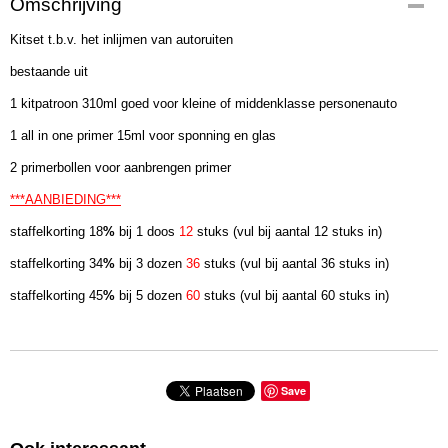
Omschrijving
Kitset t.b.v. het inlijmen van autoruiten
bestaande uit
1 kitpatroon 310ml goed voor kleine of middenklasse personenauto
1 all in one primer 15ml voor sponning en glas
2 primerbollen voor aanbrengen primer
***AANBIEDING***
staffelkorting 18
%
bij 1 doos
12
stuks (vul bij aantal 12 stuks in)
staffelkorting 34
%
bij 3 dozen
36
stuks (vul bij aantal 36 stuks in)
staffelkorting 45
%
bij 5 dozen
60
stuks (vul bij aantal 60 stuks in)
Save