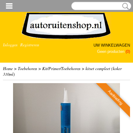
Inloggen
Registreren
UW WINKELWAGEN
Geen producten
(0)
Home
>
Toebehoren
>
Kit/Primer/Toebehoren
>
kitset compleet (koker
310ml)
Aanbieding