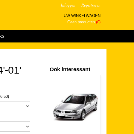
Inloggen
Registreren
UW WINKELWAGEN
Geen producten
(0)
RS
'-01'
Ook interessant
26.50)