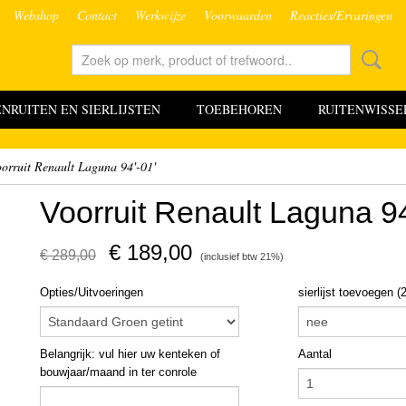
Webshop
Contact
Werkwijze
Voorwaarden
Reacties/Ervaringen
RUITEN EN SIERLIJSTEN
TOEBEHOREN
RUITENWISSE
orruit Renault Laguna 94'-01'
Voorruit Renault Laguna 94
€ 189,00
€ 289,00
(inclusief btw 21%)
Opties/Uitvoeringen
sierlijst toevoegen (
Belangrijk: vul hier uw kenteken of
Aantal
bouwjaar/maand in ter conrole