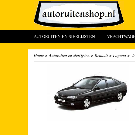
AUTORUITEN EN SIERLIJSTEN
VRACHTWAGEN
Home
>
Autoruiten en sierlijsten
>
Renault
>
Laguna
>
Vo