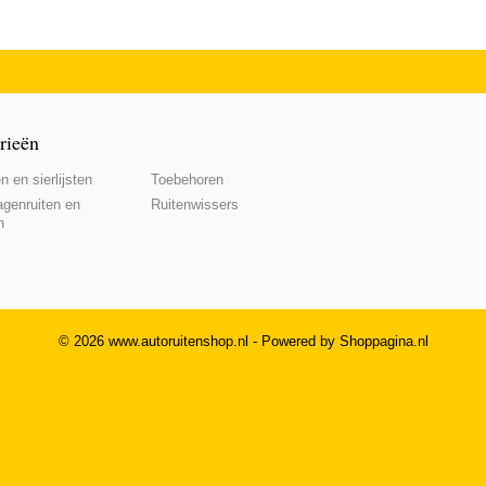
rieën
n en sierlijsten
Toebehoren
genruiten en
Ruitenwissers
n
© 2026 www.autoruitenshop.nl - Powered by Shoppagina.nl