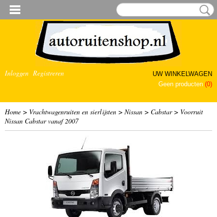
Inloggen
Registreren
UW WINKELWAGEN
Geen producten
(0)
Home
>
Vrachtwagenruiten en sierlijsten
>
Nissan
>
Cabstar
>
Voorruit
Nissan Cabstar vanaf 2007