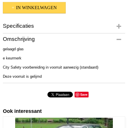
IN WINKELWAGEN
Specificaties
Productcode
Omschrijving
310-674
gelaagd glas
Bruto gewicht
12,00 Kg
e keurmerk
City Safety voorbereiding in voorruit aanwezig (standaard)
Deze voorruit is gelijmd
Save
Ook interessant