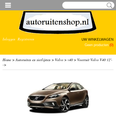
Inloggen
Registreren
UW WINKELWAGEN
Geen producten
(0)
Home
>
Autoruiten en sierlijsten
>
Volvo
>
v40
>
Voorruit Volvo V40 12'-
->