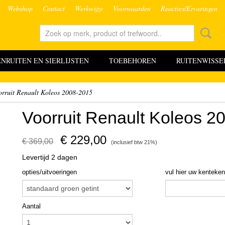
Webshop
Contact
Werkwijze
Voorwaarden
Reacties/Ervaringen
RUITEN EN SIERLIJSTEN
TOEBEHOREN
RUITENWISSE
orruit Renault Koleos 2008-2015
Voorruit Renault Koleos 2
€ 229,00
€ 369,00
(inclusief btw 21%)
Levertijd 2 dagen
opties/uitvoeringen
vul hier uw kenteken 
Aantal