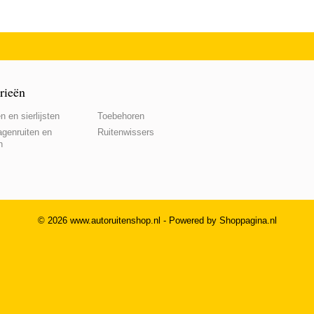
rieën
n en sierlijsten
Toebehoren
genruiten en
Ruitenwissers
n
© 2026 www.autoruitenshop.nl - Powered by Shoppagina.nl