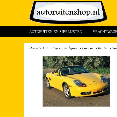
AUTORUITEN EN SIERLIJSTEN
VRACHTWAGEN
Home
>
Autoruiten en sierlijsten
>
Porsche
>
Boxter
>
Voo