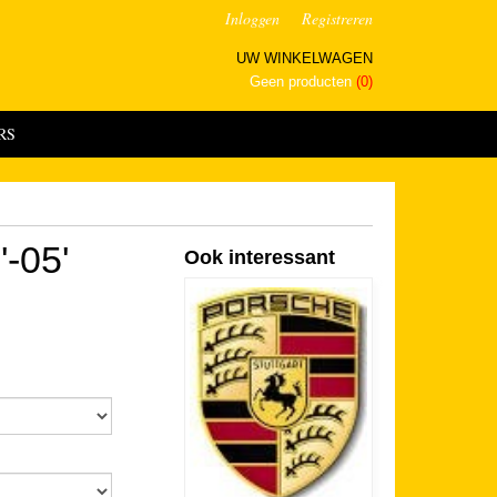
Inloggen
Registreren
UW WINKELWAGEN
Geen producten
(0)
RS
'-05'
Ook interessant