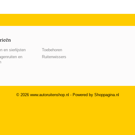
rieën
n en sierlijsten
Toebehoren
genruiten en
Ruitenwissers
n
© 2026 www.autoruitenshop.nl - Powered by Shoppagina.nl