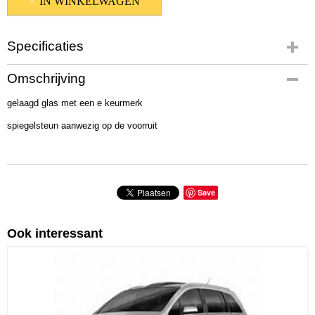
IN WINKELWAGEN
Specificaties
Productcode
Omschrijving
509-1003
gelaagd glas met een e keurmerk
spiegelsteun aanwezig op de voorruit
Save
Ook interessant