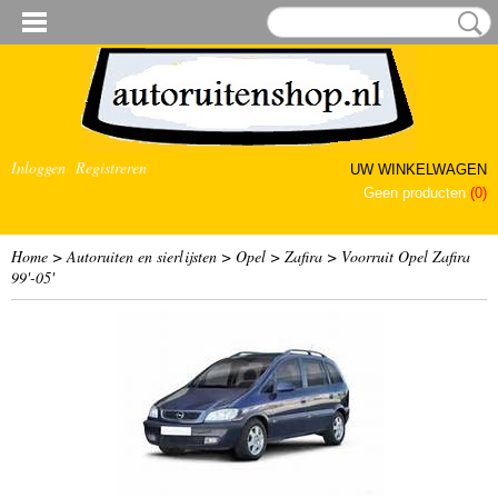
Inloggen
Registreren
UW WINKELWAGEN
Geen producten
(0)
Home
>
Autoruiten en sierlijsten
>
Opel
>
Zafira
>
Voorruit Opel Zafira
99'-05'