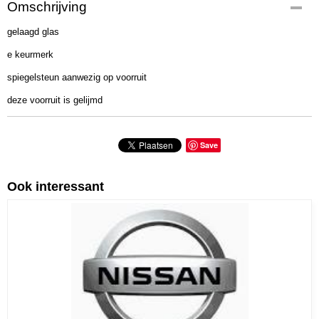
Productcode
Omschrijving
339-719
gelaagd glas
e keurmerk
spiegelsteun aanwezig op voorruit
deze voorruit is gelijmd
Save
Ook interessant