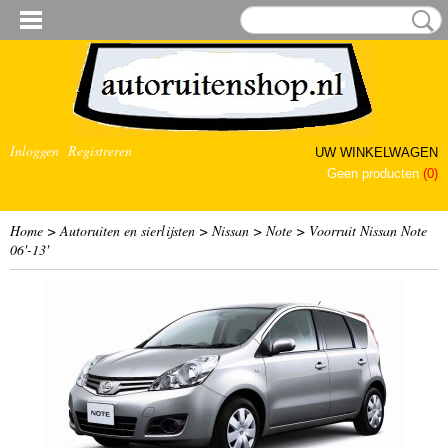
Inloggen
Registreren
UW WINKELWAGEN
Geen producten
(0)
Home
>
Autoruiten en sierlijsten
>
Nissan
>
Note
>
Voorruit Nissan Note
06'-13'