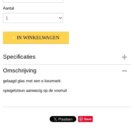
Aantal
IN WINKELWAGEN
Specificaties
Bruto gewicht
Omschrijving
15,00 Kg
gelaagd glas met een e keurmerk
spiegelsteun aanwezig op de voorruit
Save