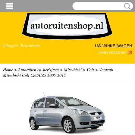
Inloggen
Registreren
UW WINKELWAGEN
Geen producten
(0)
Home
>
Autoruiten en sierlijsten
>
Mitsubishi
>
Colt
>
Voorruit
Mitsubishi Colt CZ3/CZ5 2005-2012