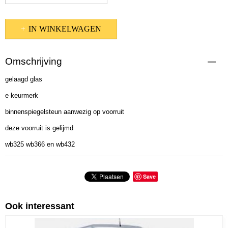
IN WINKELWAGEN
Omschrijving
gelaagd glas
e keurmerk
binnenspiegelsteun aanwezig op voorruit
deze voorruit is gelijmd
wb325 wb366 en wb432
Save
Ook interessant