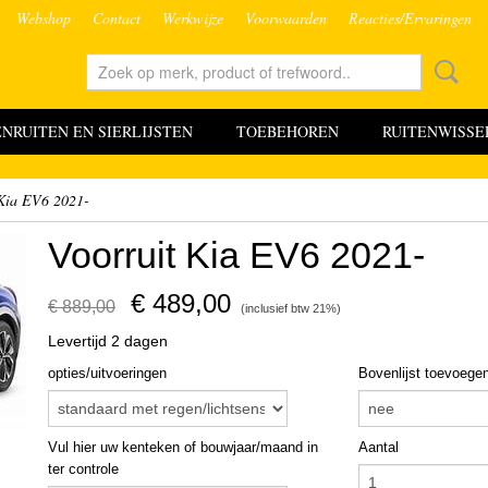
Webshop
Contact
Werkwijze
Voorwaarden
Reacties/Ervaringen
RUITEN EN SIERLIJSTEN
TOEBEHOREN
RUITENWISSE
 Kia EV6 2021-
Voorruit Kia EV6 2021-
€ 489,00
€ 889,00
(inclusief btw 21%)
Levertijd 2 dagen
opties/uitvoeringen
Bovenlijst toevoegen
Vul hier uw kenteken of bouwjaar/maand in
Aantal
ter controle