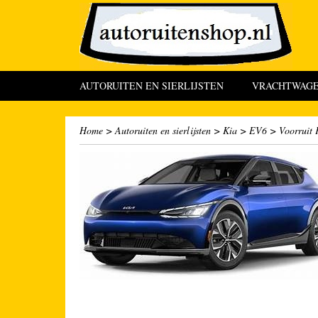
AUTORUITEN EN SIERLIJSTEN
VRACHTWAGEN
Home
>
Autoruiten en sierlijsten
>
Kia
>
EV6
>
Voorruit