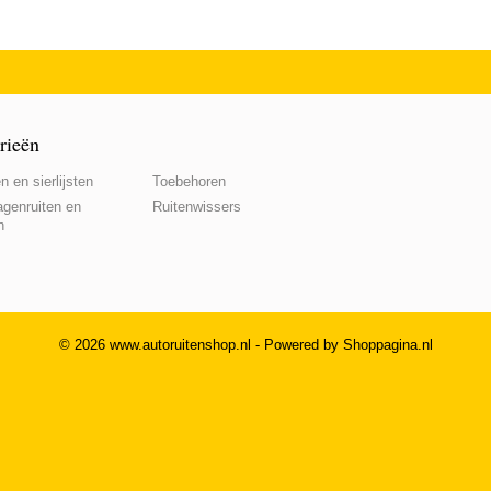
rieën
n en sierlijsten
Toebehoren
genruiten en
Ruitenwissers
n
© 2026 www.autoruitenshop.nl - Powered by Shoppagina.nl