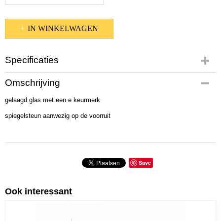
IN WINKELWAGEN
Specificaties
Productcode
Omschrijving
580-1351
gelaagd glas met een e keurmerk
spiegelsteun aanwezig op de voorruit
Save
Ook interessant