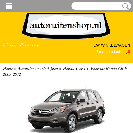
Inloggen
Registreren
UW WINKELWAGEN
Geen producten
(0)
Home
>
Autoruiten en sierlijsten
>
Honda
>
cr-v
>
Voorruit Honda CR-V
2007-2012