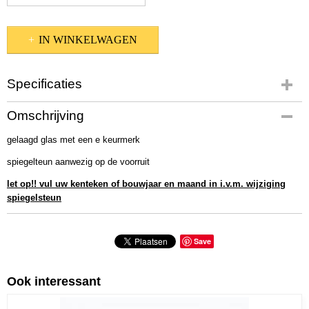
IN WINKELWAGEN
Specificaties
Productcode
Omschrijving
578-1339
gelaagd glas met een e keurmerk
spiegelteun aanwezig op de voorruit
let op!! vul uw kenteken of bouwjaar en maand in i.v.m. wijziging
spiegelsteun
Save
Ook interessant