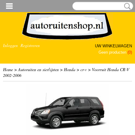
Inloggen
Registreren
UW WINKELWAGEN
Geen producten
(0)
Home
>
Autoruiten en sierlijsten
>
Honda
>
cr-v
>
Voorruit Honda CR-V
2002-2006